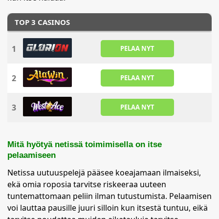
TOP 3 CASINOS
1
PELAA NYT
2
PELAA NYT
3
PELAA NYT
Mitä hyötyä netissä toimimisella on itse
pelaamiseen
Netissa uutuuspelejä pääsee koeajamaan ilmaiseksi,
ekä omia roposia tarvitse riskeeraa uuteen
tuntemattomaan peliin ilman tutustumista. Pelaamisen
voi lauttaa pausille juuri silloin kun itsestä tuntuu, eikä