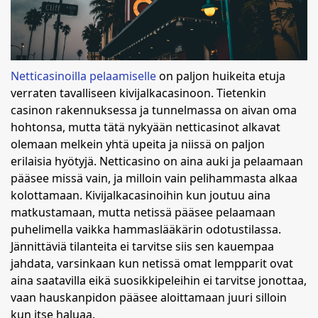
Netticasinoilla pelaamiselle
on paljon huikeita etuja
verraten tavalliseen kivijalkacasinoon. Tietenkin
casinon rakennuksessa ja tunnelmassa on aivan oma
hohtonsa, mutta tätä nykyään netticasinot alkavat
olemaan melkein yhtä upeita ja niissä on paljon
erilaisia hyötyjä. Netticasino on aina auki ja pelaamaan
pääsee missä vain, ja milloin vain pelihammasta alkaa
kolottamaan. Kivijalkacasinoihin kun joutuu aina
matkustamaan, mutta netissä pääsee pelaamaan
puhelimella vaikka hammaslääkärin odotustilassa.
Jännittäviä tilanteita ei tarvitse siis sen kauempaa
jahdata, varsinkaan kun netissä omat lempparit ovat
aina saatavilla eikä suosikkipeleihin ei tarvitse jonottaa,
vaan hauskanpidon pääsee aloittamaan juuri silloin
kun itse haluaa.