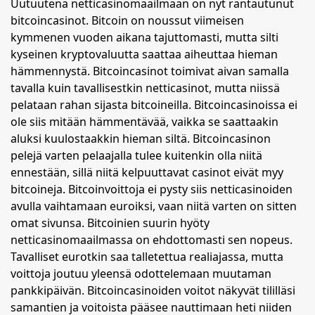
Uutuutena netticasinomaailmaan on nyt rantautunut
bitcoincasinot. Bitcoin on noussut viimeisen
kymmenen vuoden aikana tajuttomasti, mutta silti
kyseinen kryptovaluutta saattaa aiheuttaa hieman
hämmennystä. Bitcoincasinot toimivat aivan samalla
tavalla kuin tavallisestkin netticasinot, mutta niissä
pelataan rahan sijasta bitcoineilla. Bitcoincasinoissa ei
ole siis mitään hämmentävää, vaikka se saattaakin
aluksi kuulostaakkin hieman siltä. Bitcoincasinon
pelejä varten pelaajalla tulee kuitenkin olla niitä
ennestään, sillä niitä kelpuuttavat casinot eivät myy
bitcoineja. Bitcoinvoittoja ei pysty siis netticasinoiden
avulla vaihtamaan euroiksi, vaan niitä varten on sitten
omat sivunsa. Bitcoinien suurin hyöty
netticasinomaailmassa on ehdottomasti sen nopeus.
Tavalliset eurotkin saa talletettua realiajassa, mutta
voittoja joutuu yleensä odottelemaan muutaman
pankkipäivän. Bitcoincasinoiden voitot näkyvät tililläsi
samantien ja voitoista pääsee nauttimaan heti niiden