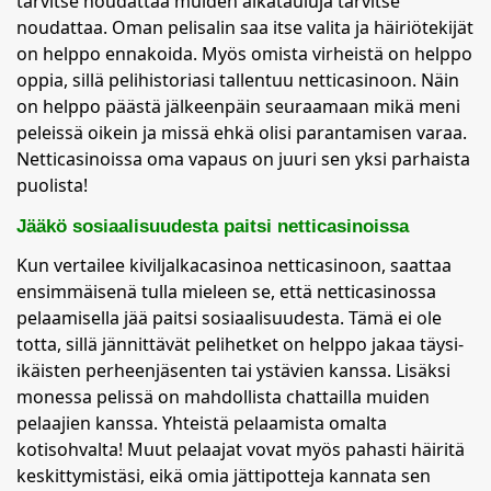
tarvitse noudattaa muiden aikatauluja tarvitse
noudattaa. Oman pelisalin saa itse valita ja häiriötekijät
on helppo ennakoida. Myös omista virheistä on helppo
oppia, sillä pelihistoriasi tallentuu netticasinoon. Näin
on helppo päästä jälkeenpäin seuraamaan mikä meni
peleissä oikein ja missä ehkä olisi parantamisen varaa.
Netticasinoissa oma vapaus on juuri sen yksi parhaista
puolista!
Jääkö sosiaalisuudesta paitsi netticasinoissa
Kun vertailee kiviljalkacasinoa netticasinoon, saattaa
ensimmäisenä tulla mieleen se, että netticasinossa
pelaamisella jää paitsi sosiaalisuudesta. Tämä ei ole
totta, sillä jännittävät pelihetket on helppo jakaa täysi-
ikäisten perheenjäsenten tai ystävien kanssa. Lisäksi
monessa pelissä on mahdollista chattailla muiden
pelaajien kanssa. Yhteistä pelaamista omalta
kotisohvalta! Muut pelaajat vovat myös pahasti häiritä
keskittymistäsi, eikä omia jättipotteja kannata sen